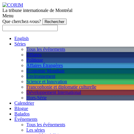
La tribune internationale de Montréal
Menu
Que cherchez-vous?
English
Séries
Tous les événements
Affaires
Politique
Affaires Étrangères
Économie Mondiale
Environnement
Science et Innovation
Francophonie et diplomatie culturelle
Développement International
Hors-Série
Calendrier
Blogue
Balados
Événements
Tous les événements
Les séries