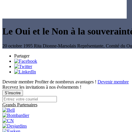
Le Oui et le Non à la souverain
20 octobre 1995
Rita Dionne-Marsolais
Représentante, Comité du Ou
Partager
Devenir membre
Profiter de nombreux avantages !
Devenir membre
Recevez les invitations à nos événements !
S’inscrire
Grands Partenaires