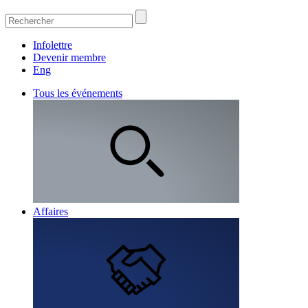
Infolettre
Devenir membre
Eng
Tous les événements
Affaires