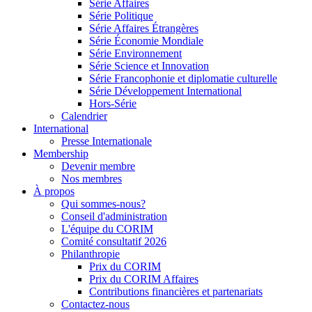
Série Affaires
Série Politique
Série Affaires Étrangères
Série Économie Mondiale
Série Environnement
Série Science et Innovation
Série Francophonie et diplomatie culturelle
Série Développement International
Hors-Série
Calendrier
International
Presse Internationale
Membership
Devenir membre
Nos membres
À propos
Qui sommes-nous?
Conseil d'administration
L'équipe du CORIM
Comité consultatif 2026
Philanthropie
Prix du CORIM
Prix du CORIM Affaires
Contributions financières et partenariats
Contactez-nous