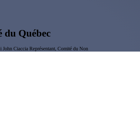
té du Québec
i
John Ciaccia
Représentant, Comité du Non