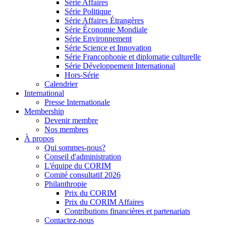
Série Affaires
Série Politique
Série Affaires Étrangères
Série Économie Mondiale
Série Environnement
Série Science et Innovation
Série Francophonie et diplomatie culturelle
Série Développement International
Hors-Série
Calendrier
International
Presse Internationale
Membership
Devenir membre
Nos membres
À propos
Qui sommes-nous?
Conseil d'administration
L'équipe du CORIM
Comité consultatif 2026
Philanthropie
Prix du CORIM
Prix du CORIM Affaires
Contributions financières et partenariats
Contactez-nous