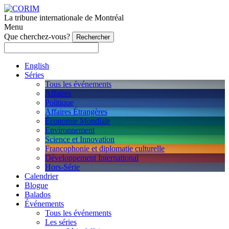
La tribune internationale de Montréal
Menu
Que cherchez-vous?
English
Séries
Tous les événements
Affaires
Politique
Affaires Étrangères
Économie Mondiale
Environnement
Science et Innovation
Francophonie et diplomatie culturelle
Développement International
Hors-Série
Calendrier
Blogue
Balados
Événements
Tous les événements
Les séries