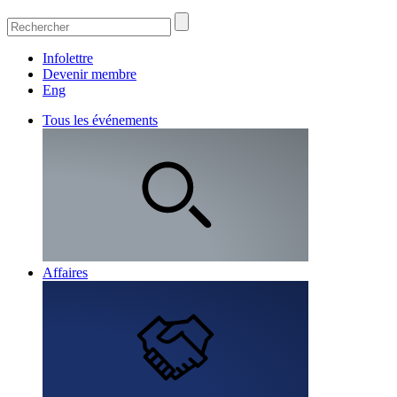
Infolettre
Devenir membre
Eng
Tous les événements
Affaires