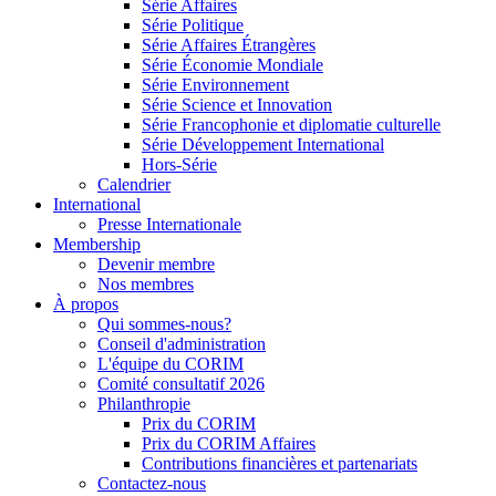
Série Affaires
Série Politique
Série Affaires Étrangères
Série Économie Mondiale
Série Environnement
Série Science et Innovation
Série Francophonie et diplomatie culturelle
Série Développement International
Hors-Série
Calendrier
International
Presse Internationale
Membership
Devenir membre
Nos membres
À propos
Qui sommes-nous?
Conseil d'administration
L'équipe du CORIM
Comité consultatif 2026
Philanthropie
Prix du CORIM
Prix du CORIM Affaires
Contributions financières et partenariats
Contactez-nous