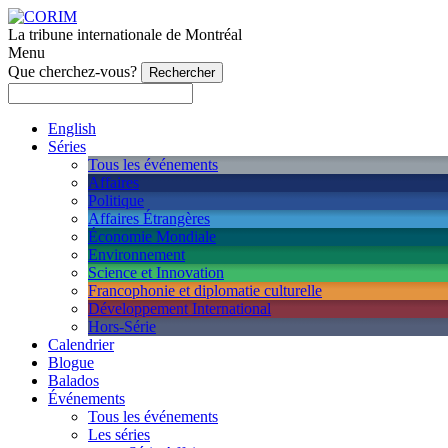
La tribune internationale de Montréal
Menu
Que cherchez-vous?
English
Séries
Tous les événements
Affaires
Politique
Affaires Étrangères
Économie Mondiale
Environnement
Science et Innovation
Francophonie et diplomatie culturelle
Développement International
Hors-Série
Calendrier
Blogue
Balados
Événements
Tous les événements
Les séries