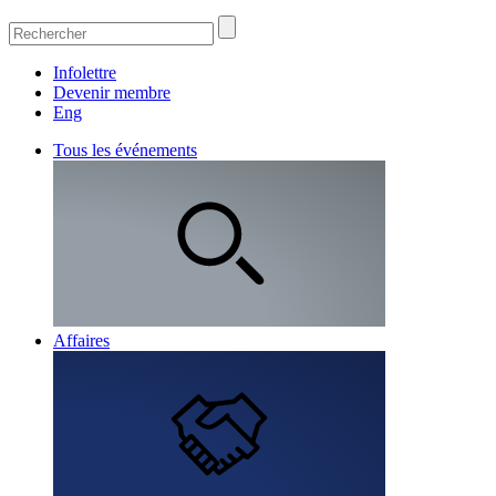
Infolettre
Devenir membre
Eng
Tous les événements
Affaires