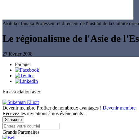
Akihiko Tanaka
Professeur et directeur de l'Institut de la Culture ori
Le régionalisme de l'Asie de l'E
27 février 2008
Partager
En association avec
Devenir membre
Profiter de nombreux avantages !
Devenir membre
Recevez les invitations à nos événements !
S’inscrire
Grands Partenaires