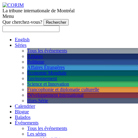
La tribune internationale de Montréal
Menu
Que cherchez-vous?
English
Séries
Tous les événements
Affaires
Politique
Affaires Étrangères
Économie Mondiale
Environnement
Science et Innovation
Francophonie et diplomatie culturelle
Développement International
Hors-Série
Calendrier
Blogue
Balados
Événements
Tous les événements
Les séries