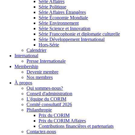
Série Affaires
Série Politique
Série Affaires Étrangères
Série Économie Mondiale
Série Environnement
Série Science et Innovation
Série Francophonie et diplomatie culturelle
Série Développement International
Hors-Série
Calendrier
International
Presse Internationale
Membership
Devenir membre
Nos membres
À propos
Qui sommes-nous?
Conseil d'administration
L'équipe du CORIM
Comité consultatif 2026
Philanthropie
Prix du CORIM
Prix du CORIM Affaires
Contributions financières et partenariats
Contactez-nous