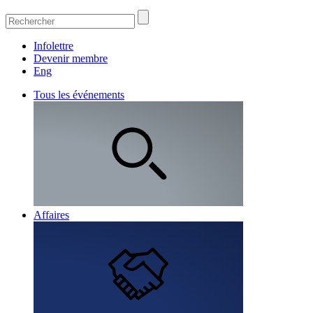
Infolettre
Devenir membre
Eng
Tous les événements
Affaires