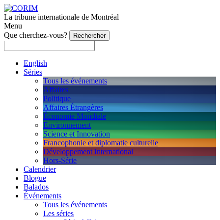
La tribune internationale de Montréal
Menu
Que cherchez-vous?
English
Séries
Tous les événements
Affaires
Politique
Affaires Étrangères
Économie Mondiale
Environnement
Science et Innovation
Francophonie et diplomatie culturelle
Développement International
Hors-Série
Calendrier
Blogue
Balados
Événements
Tous les événements
Les séries