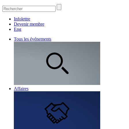
Infolettre
Devenir membre
Eng
Tous les événements
Affaires