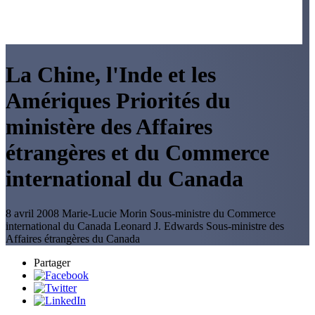
La Chine, l'Inde et les
Amériques Priorités du
ministère des Affaires
étrangères et du Commerce
international du Canada
8 avril 2008
Marie-Lucie Morin
Sous-ministre du Commerce
international du Canada
Leonard J. Edwards
Sous-ministre des
Affaires étrangères du Canada
Partager