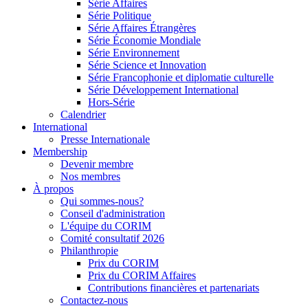
Série Affaires
Série Politique
Série Affaires Étrangères
Série Économie Mondiale
Série Environnement
Série Science et Innovation
Série Francophonie et diplomatie culturelle
Série Développement International
Hors-Série
Calendrier
International
Presse Internationale
Membership
Devenir membre
Nos membres
À propos
Qui sommes-nous?
Conseil d'administration
L'équipe du CORIM
Comité consultatif 2026
Philanthropie
Prix du CORIM
Prix du CORIM Affaires
Contributions financières et partenariats
Contactez-nous