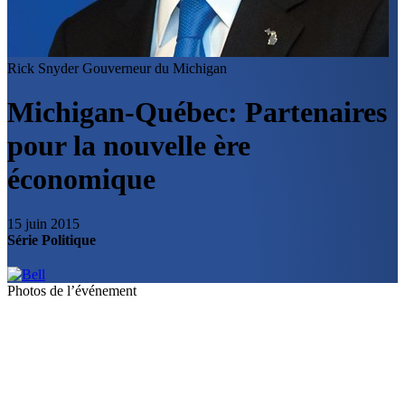
Rick Snyder
Gouverneur du Michigan
Michigan-Québec: Partenaires
pour la nouvelle ère
économique
15 juin 2015
Série Politique
Photos de l’événement