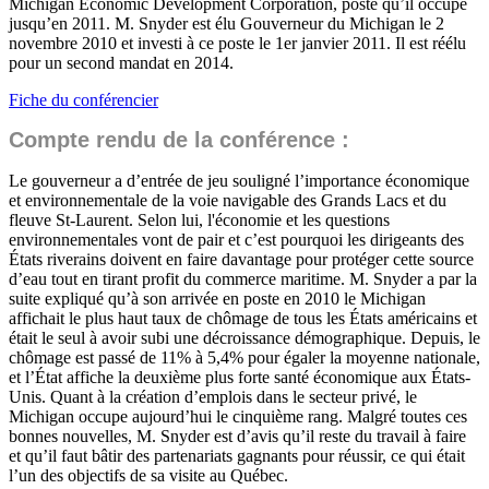
Michigan Economic Development Corporation, poste qu’il occupe
jusqu’en 2011. M. Snyder est élu Gouverneur du Michigan le 2
novembre 2010 et investi à ce poste le 1er janvier 2011. Il est réélu
pour un second mandat en 2014.
Fiche du conférencier
Compte rendu de la conférence :
Le gouverneur a d’entrée de jeu souligné l’importance économique
et environnementale de la voie navigable des Grands Lacs et du
fleuve St-Laurent. Selon lui, l'économie et les questions
environnementales vont de pair et c’est pourquoi les dirigeants des
États riverains doivent en faire davantage pour protéger cette source
d’eau tout en tirant profit du commerce maritime. M. Snyder a par la
suite expliqué qu’à son arrivée en poste en 2010 le Michigan
affichait le plus haut taux de chômage de tous les États américains et
était le seul à avoir subi une décroissance démographique. Depuis, le
chômage est passé de 11% à 5,4% pour égaler la moyenne nationale,
et l’État affiche la deuxième plus forte santé économique aux États-
Unis. Quant à la création d’emplois dans le secteur privé, le
Michigan occupe aujourd’hui le cinquième rang. Malgré toutes ces
bonnes nouvelles, M. Snyder est d’avis qu’il reste du travail à faire
et qu’il faut bâtir des partenariats gagnants pour réussir, ce qui était
l’un des objectifs de sa visite au Québec.