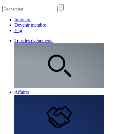
Infolettre
Devenir membre
Eng
Tous les événements
Affaires