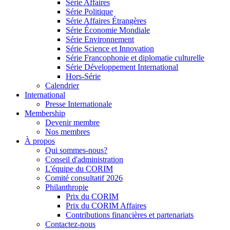
Série Affaires
Série Politique
Série Affaires Étrangères
Série Économie Mondiale
Série Environnement
Série Science et Innovation
Série Francophonie et diplomatie culturelle
Série Développement International
Hors-Série
Calendrier
International
Presse Internationale
Membership
Devenir membre
Nos membres
À propos
Qui sommes-nous?
Conseil d'administration
L'équipe du CORIM
Comité consultatif 2026
Philanthropie
Prix du CORIM
Prix du CORIM Affaires
Contributions financières et partenariats
Contactez-nous