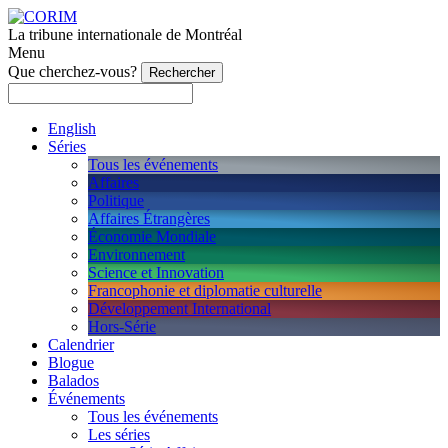
La tribune internationale de Montréal
Menu
Que cherchez-vous?
English
Séries
Tous les événements
Affaires
Politique
Affaires Étrangères
Économie Mondiale
Environnement
Science et Innovation
Francophonie et diplomatie culturelle
Développement International
Hors-Série
Calendrier
Blogue
Balados
Événements
Tous les événements
Les séries