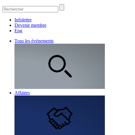
Infolettre
Devenir membre
Eng
Tous les événements
Affaires