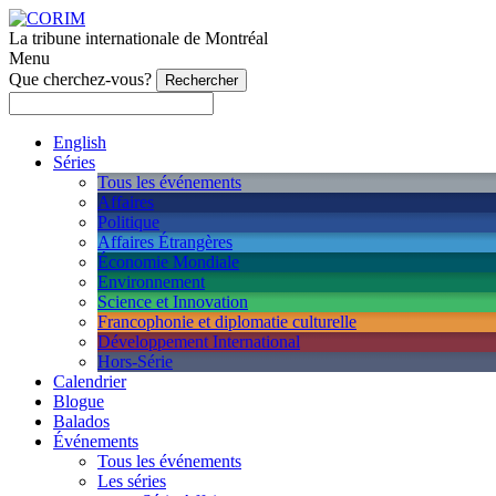
La tribune internationale de Montréal
Menu
Que cherchez-vous?
English
Séries
Tous les événements
Affaires
Politique
Affaires Étrangères
Économie Mondiale
Environnement
Science et Innovation
Francophonie et diplomatie culturelle
Développement International
Hors-Série
Calendrier
Blogue
Balados
Événements
Tous les événements
Les séries