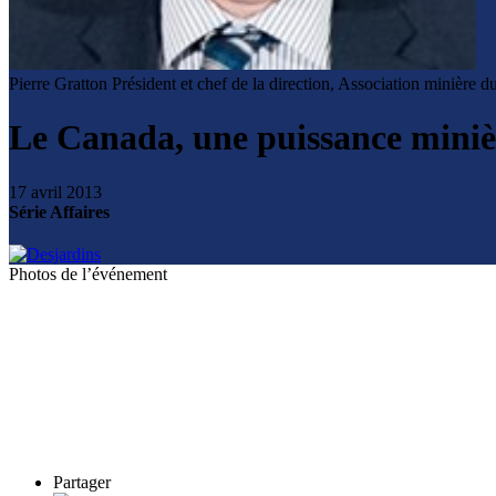
Pierre Gratton
Président et chef de la direction, Association minière 
Le Canada, une puissance mini
17 avril 2013
Série Affaires
Photos de l’événement
Partager