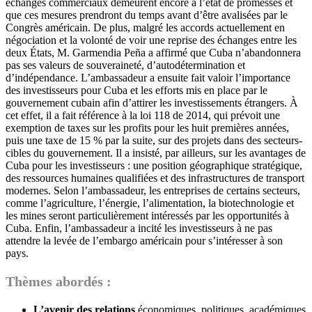
échanges commerciaux demeurent encore à l’état de promesses et
que ces mesures prendront du temps avant d’être avalisées par le
Congrès américain. De plus, malgré les accords actuellement en
négociation et la volonté de voir une reprise des échanges entre les
deux États, M. Garmendia Peña a affirmé que Cuba n’abandonnera
pas ses valeurs de souveraineté, d’autodétermination et
d’indépendance. L’ambassadeur a ensuite fait valoir l’importance
des investisseurs pour Cuba et les efforts mis en place par le
gouvernement cubain afin d’attirer les investissements étrangers. À
cet effet, il a fait référence à la loi 118 de 2014, qui prévoit une
exemption de taxes sur les profits pour les huit premières années,
puis une taxe de 15 % par la suite, sur des projets dans des secteurs-
cibles du gouvernement. Il a insisté, par ailleurs, sur les avantages de
Cuba pour les investisseurs : une position géographique stratégique,
des ressources humaines qualifiées et des infrastructures de transport
modernes. Selon l’ambassadeur, les entreprises de certains secteurs,
comme l’agriculture, l’énergie, l’alimentation, la biotechnologie et
les mines seront particulièrement intéressés par les opportunités à
Cuba. Enfin, l’ambassadeur a incité les investisseurs à ne pas
attendre la levée de l’embargo américain pour s’intéresser à son
pays.
Thèmes abordés :
L’avenir des relations
économiques, politiques, académiques