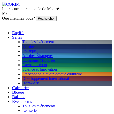
La tribune internationale de Montréal
Menu
Que cherchez-vous?
English
Séries
Tous les événements
Affaires
Politique
Affaires Étrangères
Économie Mondiale
Environnement
Science et Innovation
Francophonie et diplomatie culturelle
Développement International
Hors-Série
Calendrier
Blogue
Balados
Événements
Tous les événements
Les séries