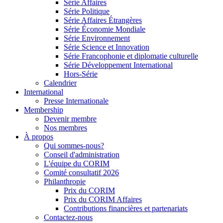
Série Affaires
Série Politique
Série Affaires Étrangères
Série Économie Mondiale
Série Environnement
Série Science et Innovation
Série Francophonie et diplomatie culturelle
Série Développement International
Hors-Série
Calendrier
International
Presse Internationale
Membership
Devenir membre
Nos membres
À propos
Qui sommes-nous?
Conseil d'administration
L'équipe du CORIM
Comité consultatif 2026
Philanthropie
Prix du CORIM
Prix du CORIM Affaires
Contributions financières et partenariats
Contactez-nous