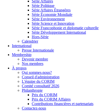
Série Affaires
Série Politique
Série Affaires Étrangères
Série Économie Mondiale
Série Environnement
Série Science et Innovation
Série Francophonie et diplomatie culturelle
Série Développement International
Hors-Série
Calendrier
International
Presse Internationale
Membership
Devenir membre
Nos membres
À propos
Qui sommes-nous?
Conseil d'administration
L'équipe du CORIM
Comité consultatif 2026
Philanthropie
Prix du CORIM
Prix du CORIM Affaires
Contributions financières et partenariats
Contactez-nous