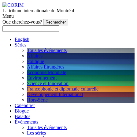
La tribune internationale de Montréal
Menu
Que cherchez-vous?
English
Séries
Tous les événements
Affaires
Politique
Affaires Étrangères
Économie Mondiale
Environnement
Science et Innovation
Francophonie et diplomatie culturelle
Développement International
Hors-Série
Calendrier
Blogue
Balados
Événements
Tous les événements
Les séries