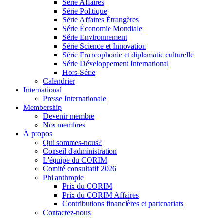
Série Affaires
Série Politique
Série Affaires Étrangères
Série Économie Mondiale
Série Environnement
Série Science et Innovation
Série Francophonie et diplomatie culturelle
Série Développement International
Hors-Série
Calendrier
International
Presse Internationale
Membership
Devenir membre
Nos membres
À propos
Qui sommes-nous?
Conseil d'administration
L'équipe du CORIM
Comité consultatif 2026
Philanthropie
Prix du CORIM
Prix du CORIM Affaires
Contributions financières et partenariats
Contactez-nous