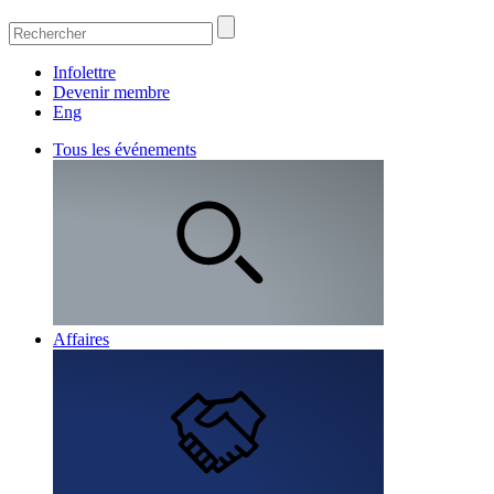
Infolettre
Devenir membre
Eng
Tous les événements
Affaires