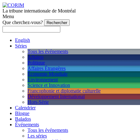
La tribune internationale de Montréal
Menu
Que cherchez-vous?
English
Séries
Tous les événements
Affaires
Politique
Affaires Étrangères
Économie Mondiale
Environnement
Science et Innovation
Francophonie et diplomatie culturelle
Développement International
Hors-Série
Calendrier
Blogue
Balados
Événements
Tous les événements
Les séries