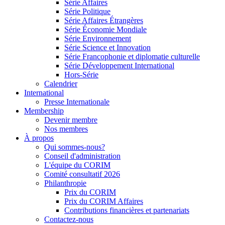
Série Affaires
Série Politique
Série Affaires Étrangères
Série Économie Mondiale
Série Environnement
Série Science et Innovation
Série Francophonie et diplomatie culturelle
Série Développement International
Hors-Série
Calendrier
International
Presse Internationale
Membership
Devenir membre
Nos membres
À propos
Qui sommes-nous?
Conseil d'administration
L'équipe du CORIM
Comité consultatif 2026
Philanthropie
Prix du CORIM
Prix du CORIM Affaires
Contributions financières et partenariats
Contactez-nous