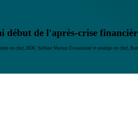
 début de l'après-crise financièr
miste en chef, BDC
Stéfane Marion
Économiste et stratège en chef, B