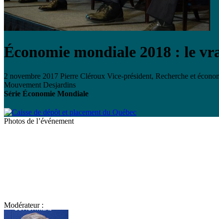
Économie mondiale 2018 : le vrai
2 novembre 2017
Pierre Cléroux
Vice-président, Recherche et écono
Mouvement Desjardins
Série Économie Mondiale
Photos de l’événement
Modérateur :