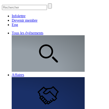
Infolettre
Devenir membre
Eng
Tous les événements
Affaires