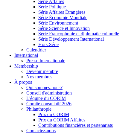
Série Affaires
Série Politique
Série Affaires Étrangères
Série Économie Mondiale
Série Environnement
Série Science et Innovation
Série Francophonie et diplomatie culturelle
Série Développement International
Hors-Série
Calendrier
International
Presse Internationale
Membership
Devenir membre
Nos membres
À propos
Qui sommes-nous?
Conseil d'administration
L'équipe du CORIM
Comité consultatif 2026
Philanthropie
Prix du CORIM
Prix du CORIM Affaires
Contributions financières et partenariats
Contactez-nous