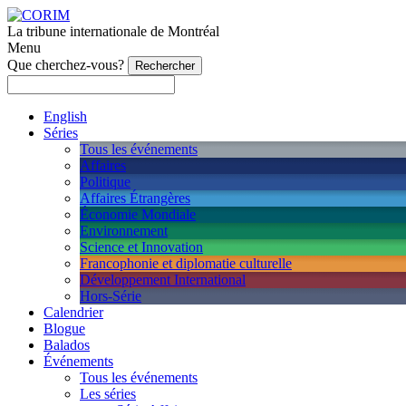
La tribune internationale de Montréal
Menu
Que cherchez-vous?
English
Séries
Tous les événements
Affaires
Politique
Affaires Étrangères
Économie Mondiale
Environnement
Science et Innovation
Francophonie et diplomatie culturelle
Développement International
Hors-Série
Calendrier
Blogue
Balados
Événements
Tous les événements
Les séries