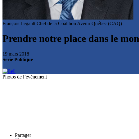
François Legault
Chef de la Coalition Avenir Québec (CAQ)
Prendre notre place dans le mo
19 mars 2018
Série Politique
Photos de l’événement
Partager