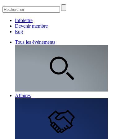
Infolettre
Devenir membre
Eng
Tous les événements
Affaires