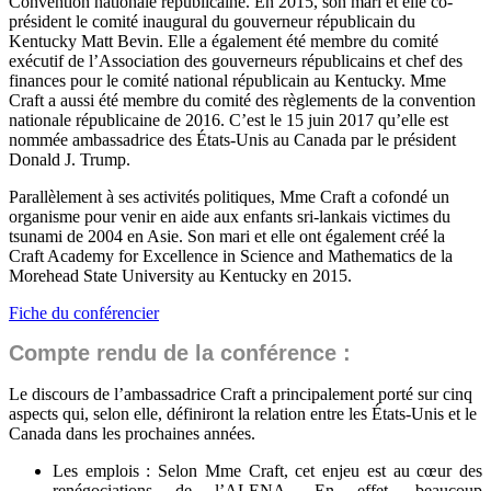
Convention nationale républicaine. En 2015, son mari et elle co-
président le comité inaugural du gouverneur républicain du
Kentucky Matt Bevin. Elle a également été membre du comité
exécutif de l’Association des gouverneurs républicains et chef des
finances pour le comité national républicain au Kentucky. Mme
Craft a aussi été membre du comité des règlements de la convention
nationale républicaine de 2016. C’est le 15 juin 2017 qu’elle est
nommée ambassadrice des États-Unis au Canada par le président
Donald J. Trump.
Parallèlement à ses activités politiques, Mme Craft a cofondé un
organisme pour venir en aide aux enfants sri-lankais victimes du
tsunami de 2004 en Asie. Son mari et elle ont également créé la
Craft Academy for Excellence in Science and Mathematics de la
Morehead State University au Kentucky en 2015.
Fiche du conférencier
Compte rendu de la conférence :
Le discours de l’ambassadrice Craft a principalement porté sur cinq
aspects qui, selon elle, définiront la relation entre les États-Unis et le
Canada dans les prochaines années.
Les emplois : Selon Mme Craft, cet enjeu est au cœur des
renégociations de l’ALENA. En effet, beaucoup