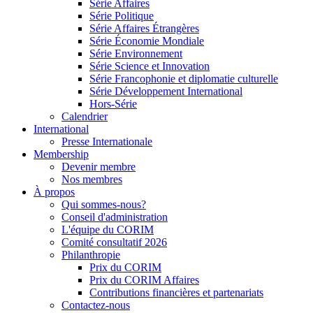
Série Affaires
Série Politique
Série Affaires Étrangères
Série Économie Mondiale
Série Environnement
Série Science et Innovation
Série Francophonie et diplomatie culturelle
Série Développement International
Hors-Série
Calendrier
International
Presse Internationale
Membership
Devenir membre
Nos membres
À propos
Qui sommes-nous?
Conseil d'administration
L'équipe du CORIM
Comité consultatif 2026
Philanthropie
Prix du CORIM
Prix du CORIM Affaires
Contributions financières et partenariats
Contactez-nous