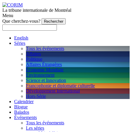
La tribune internationale de Montréal
Menu
Que cherchez-vous?
English
Séries
Tous les événements
Affaires
Politique
Affaires Étrangères
Économie Mondiale
Environnement
Science et Innovation
Francophonie et diplomatie culturelle
Développement International
Hors-Série
Calendrier
Blogue
Balados
Événements
Tous les événements
Les séries