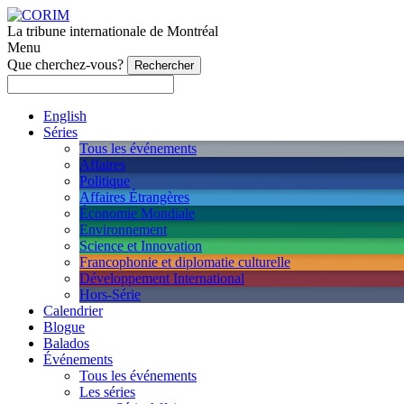
La tribune internationale de Montréal
Menu
Que cherchez-vous?
English
Séries
Tous les événements
Affaires
Politique
Affaires Étrangères
Économie Mondiale
Environnement
Science et Innovation
Francophonie et diplomatie culturelle
Développement International
Hors-Série
Calendrier
Blogue
Balados
Événements
Tous les événements
Les séries