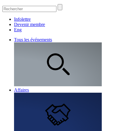
Infolettre
Devenir membre
Eng
Tous les événements
Affaires