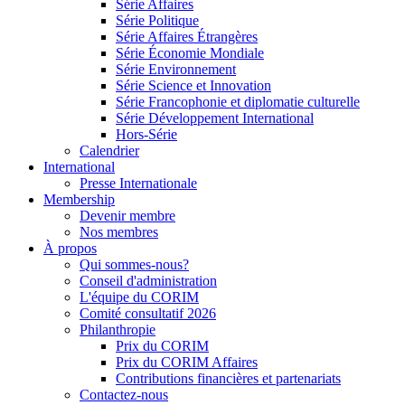
Série Affaires
Série Politique
Série Affaires Étrangères
Série Économie Mondiale
Série Environnement
Série Science et Innovation
Série Francophonie et diplomatie culturelle
Série Développement International
Hors-Série
Calendrier
International
Presse Internationale
Membership
Devenir membre
Nos membres
À propos
Qui sommes-nous?
Conseil d'administration
L'équipe du CORIM
Comité consultatif 2026
Philanthropie
Prix du CORIM
Prix du CORIM Affaires
Contributions financières et partenariats
Contactez-nous