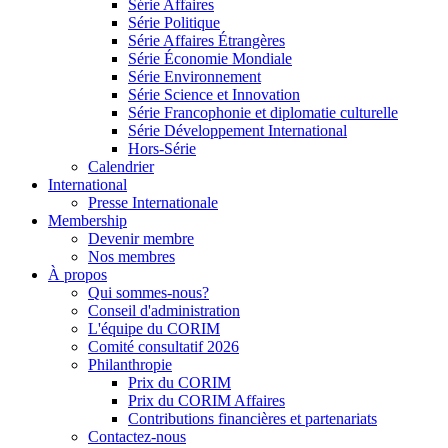
Série Affaires
Série Politique
Série Affaires Étrangères
Série Économie Mondiale
Série Environnement
Série Science et Innovation
Série Francophonie et diplomatie culturelle
Série Développement International
Hors-Série
Calendrier
International
Presse Internationale
Membership
Devenir membre
Nos membres
À propos
Qui sommes-nous?
Conseil d'administration
L'équipe du CORIM
Comité consultatif 2026
Philanthropie
Prix du CORIM
Prix du CORIM Affaires
Contributions financières et partenariats
Contactez-nous