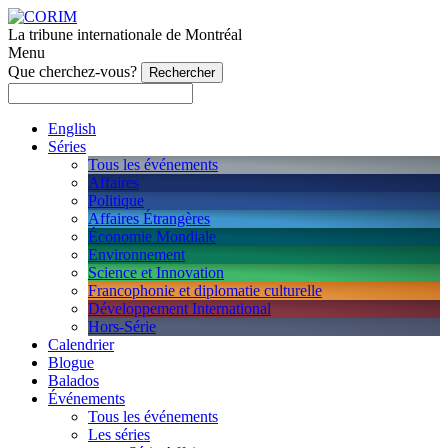
La tribune internationale de Montréal
Menu
Que cherchez-vous?
English
Séries
Tous les événements
Affaires
Politique
Affaires Étrangères
Économie Mondiale
Environnement
Science et Innovation
Francophonie et diplomatie culturelle
Développement International
Hors-Série
Calendrier
Blogue
Balados
Événements
Tous les événements
Les séries