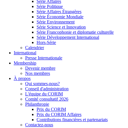
Série Affaires
Série Politique
Série Affaires Étrangères
Série Économie Mondiale
Série Environnement
Série Science et Innovation
Série Francophonie et diplomatie culturelle
Série Développement International
Hors-Série
Calendrier
International
Presse Internationale
Membership
Devenir membre
Nos membres
À propos
Qui sommes-nous?
Conseil d'administration
L'équipe du CORIM
Comité consultatif 2026
Philanthropie
Prix du CORIM
Prix du CORIM Affaires
Contributions financières et partenariats
Contactez-nous