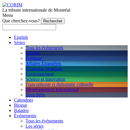
La tribune internationale de Montréal
Menu
Que cherchez-vous?
English
Séries
Tous les événements
Affaires
Politique
Affaires Étrangères
Économie Mondiale
Environnement
Science et Innovation
Francophonie et diplomatie culturelle
Développement International
Hors-Série
Calendrier
Blogue
Balados
Événements
Tous les événements
Les séries