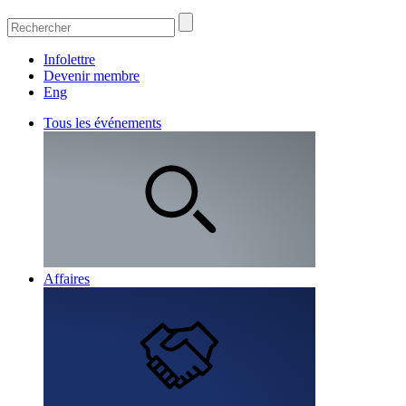
Infolettre
Devenir membre
Eng
Tous les événements
Affaires