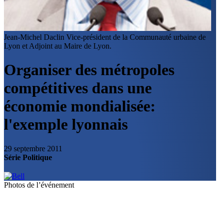
Jean-Michel Daclin
Vice-président de la Communauté urbaine de
Lyon et Adjoint au Maire de Lyon.
Organiser des métropoles
compétitives dans une
économie mondialisée:
l'exemple lyonnais
29 septembre 2011
Série Politique
Photos de l’événement