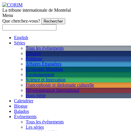
La tribune internationale de Montréal
Menu
Que cherchez-vous?
English
Séries
Tous les événements
Affaires
Politique
Affaires Étrangères
Économie Mondiale
Environnement
Science et Innovation
Francophonie et diplomatie culturelle
Développement International
Hors-Série
Calendrier
Blogue
Balados
Événements
Tous les événements
Les séries