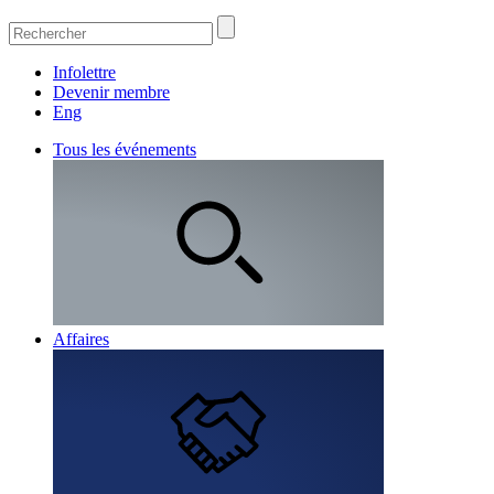
Infolettre
Devenir membre
Eng
Tous les événements
Affaires