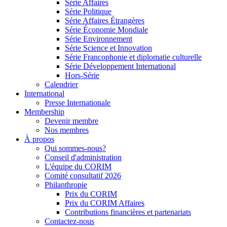
Série Affaires
Série Politique
Série Affaires Étrangères
Série Économie Mondiale
Série Environnement
Série Science et Innovation
Série Francophonie et diplomatie culturelle
Série Développement International
Hors-Série
Calendrier
International
Presse Internationale
Membership
Devenir membre
Nos membres
À propos
Qui sommes-nous?
Conseil d'administration
L'équipe du CORIM
Comité consultatif 2026
Philanthropie
Prix du CORIM
Prix du CORIM Affaires
Contributions financières et partenariats
Contactez-nous