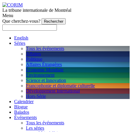
La tribune internationale de Montréal
Menu
Que cherchez-vous?
English
Séries
Tous les événements
Affaires
Politique
Affaires Étrangères
Économie Mondiale
Environnement
Science et Innovation
Francophonie et diplomatie culturelle
Développement International
Hors-Série
Calendrier
Blogue
Balados
Événements
Tous les événements
Les séries