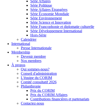
Série Affaires
Série Politique
Série Affaires Étrangères
Série Économie Mondiale
Série Environnement
Série Science et Innovation
Série Francophonie et diplomatie culturelle
Série Développement International
Hors-Série
Calendrier
International
Presse Internationale
Membership
Devenir membre
Nos membres
À propos
Qui sommes-nous?
Conseil d'administration
L'équipe du CORIM
Comité consultatif 2026
Philanthropie
Prix du CORIM
Prix du CORIM Affaires
Contributions financières et partenariats
Contactez-nous