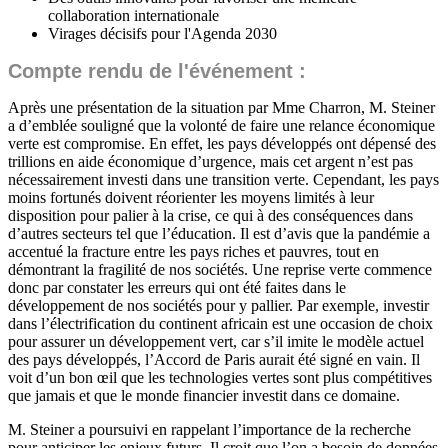
collaboration internationale
Virages décisifs pour l'Agenda 2030
Compte rendu de l'événement :
Après une présentation de la situation par Mme Charron, M. Steiner
a d’emblée souligné que la volonté de faire une relance économique
verte est compromise. En effet, les pays développés ont dépensé des
trillions en aide économique d’urgence, mais cet argent n’est pas
nécessairement investi dans une transition verte. Cependant, les pays
moins fortunés doivent réorienter les moyens limités à leur
disposition pour palier à la crise, ce qui à des conséquences dans
d’autres secteurs tel que l’éducation. Il est d’avis que la pandémie a
accentué la fracture entre les pays riches et pauvres, tout en
démontrant la fragilité de nos sociétés. Une reprise verte commence
donc par constater les erreurs qui ont été faites dans le
développement de nos sociétés pour y pallier. Par exemple, investir
dans l’électrification du continent africain est une occasion de choix
pour assurer un développement vert, car s’il imite le modèle actuel
des pays développés, l’Accord de Paris aurait été signé en vain. Il
voit d’un bon œil que les technologies vertes sont plus compétitives
que jamais et que le monde financier investit dans ce domaine.
M. Steiner a poursuivi en rappelant l’importance de la recherche
pour anticiper les enjeux futurs. Il croit que l’on a besoin de données