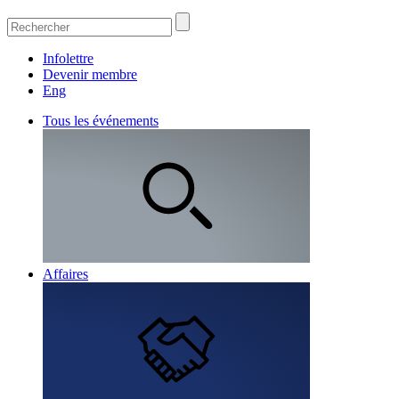
Infolettre
Devenir membre
Eng
Tous les événements
Affaires