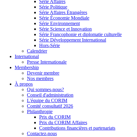
Série Affaires
Série Politique
Série Affaires Étrangères
Série Économie Mondiale
Série Environnement
Série Science et Innovation
Série Francophonie et diplomatie culturelle
Série Développement International
Hors-Série
Calendrier
International
Presse Internationale
Membership
Devenir membre
Nos membres
À propos
Qui sommes-nous?
Conseil d'administration
L'équipe du CORIM
Comité consultatif 2026
Philanthropie
Prix du CORIM
Prix du CORIM Affaires
Contributions financières et partenariats
Contactez-nous