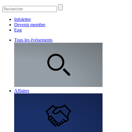
Infolettre
Devenir membre
Eng
Tous les événements
Affaires