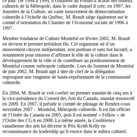
ce jour. De 1994 à 1999, il collabore au Forum d’action des milieux
culturels de la Métropole, dans le cadre duquel il crée, en 1997, les
Journées de la Culture, un vaste mouvement de démocratisation
culturelle à l’échelle du Québec. M. Brault siège également sur le
comité d’orientation du Chantier de l’économie sociale de 1996 à
1997.
Membre fondateur de Culture Montréal en février 2002, M. Brault
en devient le premier président élu. Cet organisme né d’un
mouvement citoyen indépendant, non partisan et sans but lucratif, a
notamment pour mission d’affirmer le rôle de la culture dans le
développement de la ville et de contribuer au positionnement de
Montréal comme métropole culturelle. Lors du Sommet de Montréal
de juin 2002, M. Brault agit à titre de chef de la délégation
regroupant une vingtaine de hauts-représentants de la communauté
culturelle.
En 2004, M. Brault se voit confier un premier mandat de cinq ans à
la vice-présidence du Conseil des Arts du Canada, mandat renouvelé
en 2009. En 2007, il préside le comité de pilotage de Rendez-vous
novembre 2007 – Montréal, Métropole culturelle. Il est fait officier
de l’Ordre du Canada en 2005, puis il est nommé « Fellow » de
l’Ordre des CGA en 2008. La même année, la Conférence
canadienne des arts lui décerne le Prix Keith Kelly en
reconnaissance du leadership qu’il exerce dans le milieu culturel.