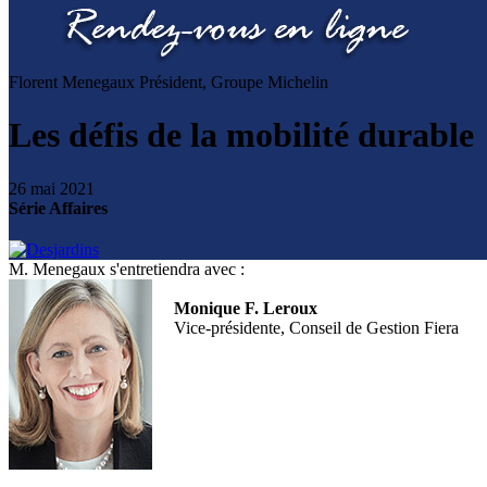
Florent Menegaux
Président, Groupe Michelin
Les défis de la mobilité durable
26 mai 2021
Série Affaires
M. Menegaux s'entretiendra avec :
Monique F. Leroux
Vice-présidente, Conseil de Gestion Fiera