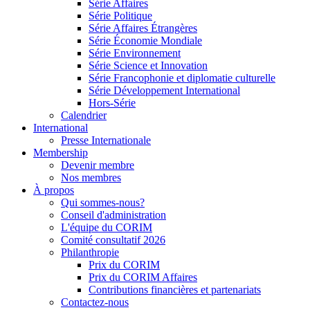
Série Affaires
Série Politique
Série Affaires Étrangères
Série Économie Mondiale
Série Environnement
Série Science et Innovation
Série Francophonie et diplomatie culturelle
Série Développement International
Hors-Série
Calendrier
International
Presse Internationale
Membership
Devenir membre
Nos membres
À propos
Qui sommes-nous?
Conseil d'administration
L'équipe du CORIM
Comité consultatif 2026
Philanthropie
Prix du CORIM
Prix du CORIM Affaires
Contributions financières et partenariats
Contactez-nous