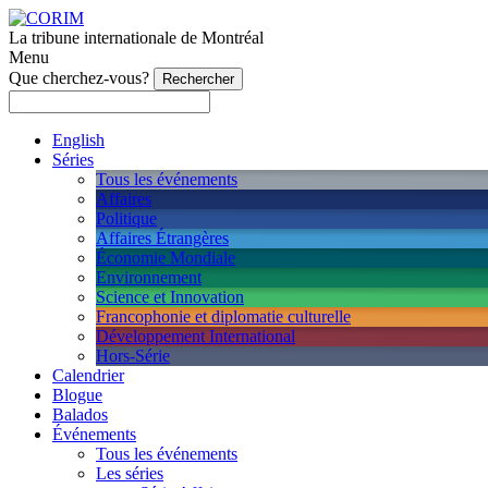
La tribune internationale de Montréal
Menu
Que cherchez-vous?
English
Séries
Tous les événements
Affaires
Politique
Affaires Étrangères
Économie Mondiale
Environnement
Science et Innovation
Francophonie et diplomatie culturelle
Développement International
Hors-Série
Calendrier
Blogue
Balados
Événements
Tous les événements
Les séries