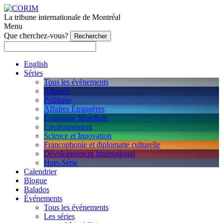
La tribune internationale de Montréal
Menu
Que cherchez-vous?
English
Séries
Tous les événements
Affaires
Politique
Affaires Étrangères
Économie Mondiale
Environnement
Science et Innovation
Francophonie et diplomatie culturelle
Développement International
Hors-Série
Calendrier
Blogue
Balados
Événements
Tous les événements
Les séries