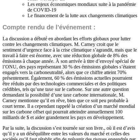
Les enjeux économiques mondiaux suite à la pandémie
de COVID-19
Le financement de la lutte aux changements climatiques
Compte rendu de l'événement :
La discussion a débuté en abordant les efforts globaux pour lutter
contre les changements climatiques. M. Carney croit que le
sentiment d’urgence face à la crise climatique s’agrandit, mais que le
travail à faire est énorme, avec une réduction globale de 8% des
émissions à chaque année. À son arrivée à titre d’envoyé spécial de
l’ONU, des pays représentant 30 % des émissions globales s’étaient
engagés vers la carboneutralité, alors que ce chiffre atteint 70%
présentement. Également, 60 % des émissions actuelles pourraient
être réduits par des technologies commerciales et des politiques
crédibles, tels qu’une taxe sur le carbone. Sur une autre question
demandant la possibilité d’une taxe carbone internationale, M.
Carney mentionne qu’il en rêve, bien que ce soit peu probable à
court terme. Il a cependant rappelé la création d’un marché mondial
sur les carbone offset qui pourrait atteindre annuellement 100
milliards de $ et aider grandement les pays en développement.
Par la suite, la discussion s’est tournée sur son livre., où il est d’avis
qu’il y a un déséquilibre entre les valeurs du marché et celles des
sociétés qu’il faut rétablir afin de prévenir des risques engendrés par