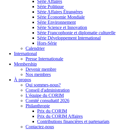
Série Affaires
Série Politique
Série Affaires Étrangères
Série Économie Mondiale
Série Environnement
Série Science et Innovation
Série Francophonie et diplomatie culturelle
Série Développement International
Hors-Série
Calendrier
International
Presse Internationale
Membership
Devenir membre
Nos membres
À propos
Qui sommes-nous?
Conseil d'administration
L'équipe du CORIM
Comité consultatif 2026
Philanthropie
Prix du CORIM
Prix du CORIM Affaires
Contributions financières et partenariats
Contactez-nous