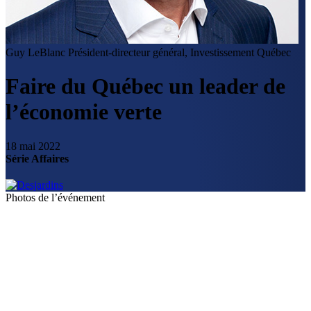
Guy LeBlanc
Président-directeur général, Investissement Québec
Faire du Québec un leader de
l’économie verte
18 mai 2022
Série Affaires
Photos de l’événement