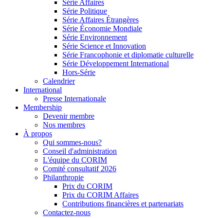
Série Affaires
Série Politique
Série Affaires Étrangères
Série Économie Mondiale
Série Environnement
Série Science et Innovation
Série Francophonie et diplomatie culturelle
Série Développement International
Hors-Série
Calendrier
International
Presse Internationale
Membership
Devenir membre
Nos membres
À propos
Qui sommes-nous?
Conseil d'administration
L'équipe du CORIM
Comité consultatif 2026
Philanthropie
Prix du CORIM
Prix du CORIM Affaires
Contributions financières et partenariats
Contactez-nous