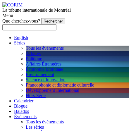
La tribune internationale de Montréal
Menu
Que cherchez-vous?
English
Séries
Tous les événements
Affaires
Politique
Affaires Étrangères
Économie Mondiale
Environnement
Science et Innovation
Francophonie et diplomatie culturelle
Développement International
Hors-Série
Calendrier
Blogue
Balados
Événements
Tous les événements
Les séries