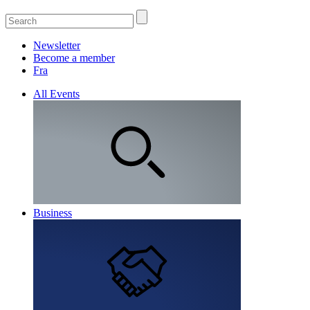
Newsletter
Become a member
Fra
All Events
Business