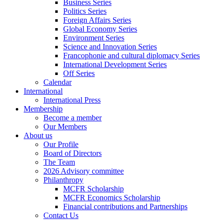
Business Series
Politics Series
Foreign Affairs Series
Global Economy Series
Environment Series
Science and Innovation Series
Francophonie and cultural diplomacy Series
International Development Series
Off Series
Calendar
International
International Press
Membership
Become a member
Our Members
About us
Our Profile
Board of Directors
The Team
2026 Advisory committee
Philanthropy
MCFR Scholarship
MCFR Economics Scholarship
Financial contributions and Partnerships
Contact Us