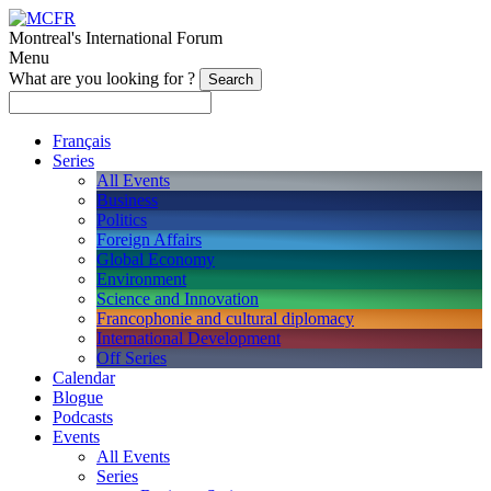
Montreal's International Forum
Menu
What are you looking for ?
Français
Series
All Events
Business
Politics
Foreign Affairs
Global Economy
Environment
Science and Innovation
Francophonie and cultural diplomacy
International Development
Off Series
Calendar
Blogue
Podcasts
Events
All Events
Series