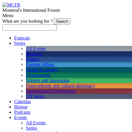
Montreal's International Forum
Menu
What are you looking for ?
Français
Series
All Events
Business
Politics
Foreign Affairs
Global Economy
Environment
Science and Innovation
Francophonie and cultural diplomacy
International Development
Off Series
Calendar
Blogue
Podcasts
Events
All Events
Series