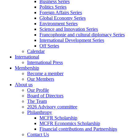
Business Series
Politics Series
Foreign Affairs Series
Global Economy Series
Environment Series
Science and Innovation Series
Francophonie and cultural diplomacy Series
International Development Series
Off Series
Calendar
International
International Press
Membership
Become a member
Our Members
About us
Our Profile
Board of Directors
The Team
2026 Advisory committee
Philanthropy
MCFR Scholarship
MCFR Economics Scholarship
Financial contributions and Partnerships
Contact Us