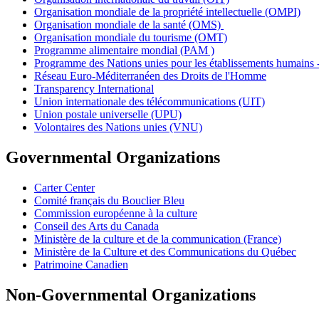
Organisation mondiale de la propriété intellectuelle (OMPI)
Organisation mondiale de la santé (OMS)
Organisation mondiale du tourisme (OMT)
Programme alimentaire mondial (PAM )
Programme des Nations unies pour les établissements huma
Réseau Euro-Méditerranéen des Droits de l'Homme
Transparency International
Union internationale des télécommunications (UIT)
Union postale universelle (UPU)
Volontaires des Nations unies (VNU)
Governmental Organizations
Carter Center
Comité français du Bouclier Bleu
Commission européenne à la culture
Conseil des Arts du Canada
Ministère de la culture et de la communication (France)
Ministère de la Culture et des Communications du Québec
Patrimoine Canadien
Non-Governmental Organizations