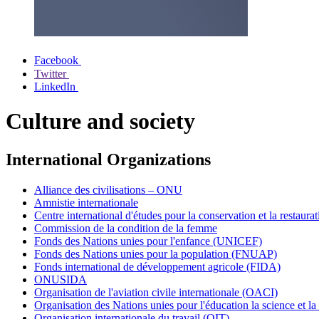
Facebook
Twitter
LinkedIn
Culture and society
International Organizations
Alliance des civilisations – ONU
Amnistie internationale
Centre international d'études pour la conservation et la restaurat
Commission de la condition de la femme
Fonds des Nations unies pour l'enfance (UNICEF)
Fonds des Nations unies pour la population (FNUAP)
Fonds international de développement agricole (FIDA)
ONUSIDA
Organisation de l'aviation civile internationale (OACI)
Organisation des Nations unies pour l'éducation la science et
Organisation internationale du travail (OIT)