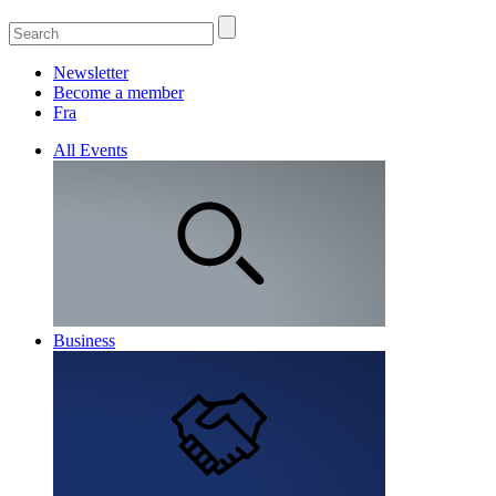
Newsletter
Become a member
Fra
All Events
Business