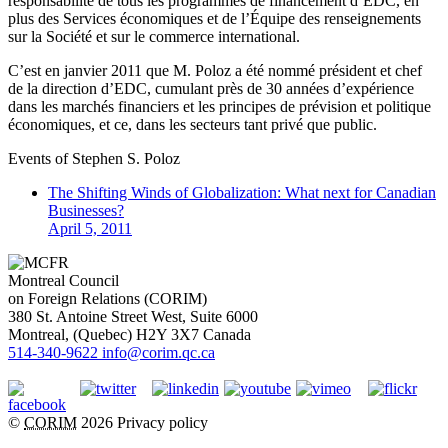
responsabilité de tous les programmes de financement d’EDC, en
plus des Services économiques et de l’Équipe des renseignements
sur la Société et sur le commerce international.
C’est en janvier 2011 que M. Poloz a été nommé président et chef
de la direction d’EDC, cumulant près de 30 années d’expérience
dans les marchés financiers et les principes de prévision et politique
économiques, et ce, dans les secteurs tant privé que public.
Events of
Stephen S. Poloz
The Shifting Winds of Globalization: What next for Canadian
Businesses?
April 5, 2011
Montreal Council
on Foreign Relations (CORIM)
380 St. Antoine Street West, Suite 6000
Montreal
, (
Quebec
)
H2Y 3X7
Canada
514-340-9622
info@corim.qc.ca
©
CORIM
2026
Privacy policy