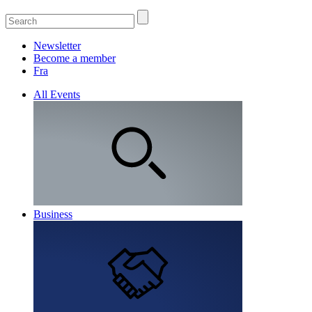
Newsletter
Become a member
Fra
All Events
Business