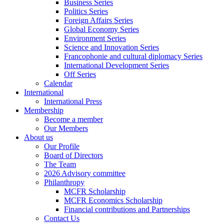
Business Series
Politics Series
Foreign Affairs Series
Global Economy Series
Environment Series
Science and Innovation Series
Francophonie and cultural diplomacy Series
International Development Series
Off Series
Calendar
International
International Press
Membership
Become a member
Our Members
About us
Our Profile
Board of Directors
The Team
2026 Advisory committee
Philanthropy
MCFR Scholarship
MCFR Economics Scholarship
Financial contributions and Partnerships
Contact Us