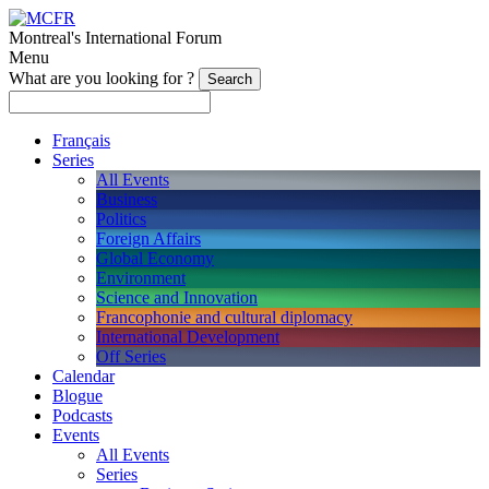
Montreal's International Forum
Menu
What are you looking for ?
Français
Series
All Events
Business
Politics
Foreign Affairs
Global Economy
Environment
Science and Innovation
Francophonie and cultural diplomacy
International Development
Off Series
Calendar
Blogue
Podcasts
Events
All Events
Series