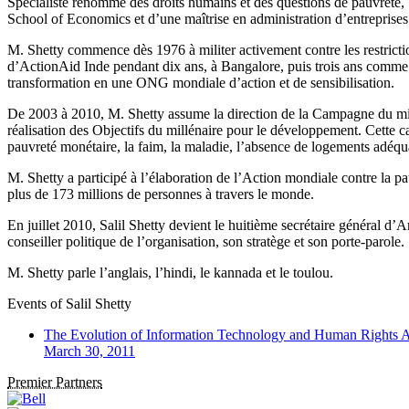
Spécialiste renommé des droits humains et des questions de pauvreté, Sa
School of Economics et d’une maîtrise en administration d’entrepris
M. Shetty commence dès 1976 à militer activement contre les restriction
d’ActionAid Inde pendant dix ans, à Bangalore, puis trois ans comme 
transformation en une ONG mondiale d’action et de sensibilisation.
De 2003 à 2010, M. Shetty assume la direction de la Campagne du millé
réalisation des Objectifs du millénaire pour le développement. Cette ca
pauvreté monétaire, la faim, la maladie, l’absence de logements adéquat
M. Shetty a participé à l’élaboration de l’Action mondiale contre la pau
plus de 173 millions de personnes à travers le monde.
En juillet 2010, Salil Shetty devient le huitième secrétaire général d’Am
conseiller politique de l’organisation, son stratège et son porte-parole.
M. Shetty parle l’anglais, l’hindi, le kannada et le toulou.
Events of
Salil Shetty
The Evolution of Information Technology and Human Rights 
March 30, 2011
Premier Partners