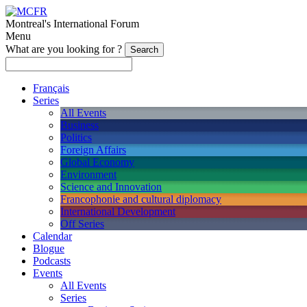
Montreal's International Forum
Menu
What are you looking for ?
Français
Series
All Events
Business
Politics
Foreign Affairs
Global Economy
Environment
Science and Innovation
Francophonie and cultural diplomacy
International Development
Off Series
Calendar
Blogue
Podcasts
Events
All Events
Series