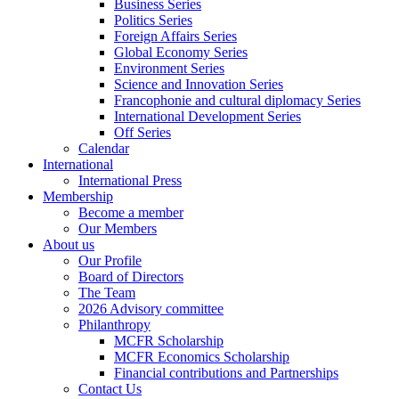
Business Series
Politics Series
Foreign Affairs Series
Global Economy Series
Environment Series
Science and Innovation Series
Francophonie and cultural diplomacy Series
International Development Series
Off Series
Calendar
International
International Press
Membership
Become a member
Our Members
About us
Our Profile
Board of Directors
The Team
2026 Advisory committee
Philanthropy
MCFR Scholarship
MCFR Economics Scholarship
Financial contributions and Partnerships
Contact Us