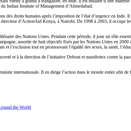
lil Shetty a grandi à Bangalore, en Inde. Il est titulaire d’une maîtrise
es du Indian Institute of Management d’Ahmedabad.
s des droits humains après l’imposition de l’état d’urgence en Inde. Il s
directeur d’ActionAid Kenya, à Nairobi. De 1998 à 2003, il occupe les 
naire des Nations Unies. Pendant cette période, il joue un rôle essent
mpagne, assortie de huit objectifs fixés par les Nations Unies en 2000 a
s et l’exclusion­ tout en promouvant l’égalité des sexes, la santé, l’édu
vreté et à la direction de l’initiative Debout et manifestez contre la pa
nistie internationale. Il en dirige l’action dans le monde entier afin de f
Around the World