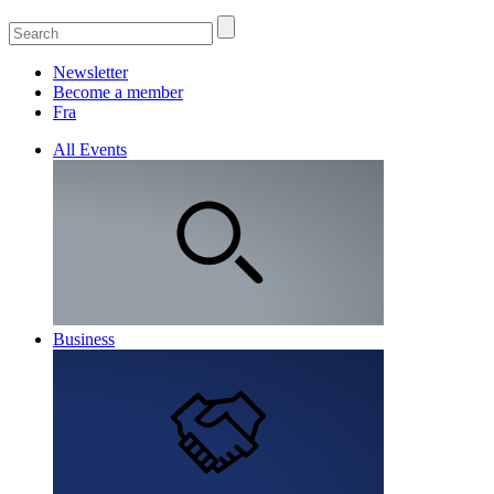
Newsletter
Become a member
Fra
All Events
Business