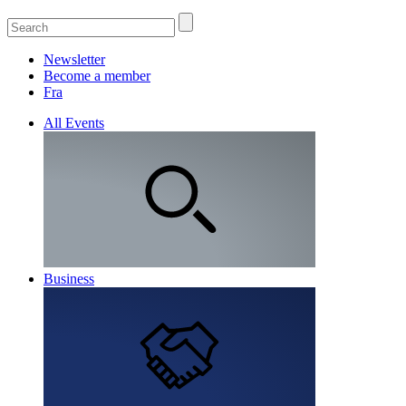
Newsletter
Become a member
Fra
All Events
Business