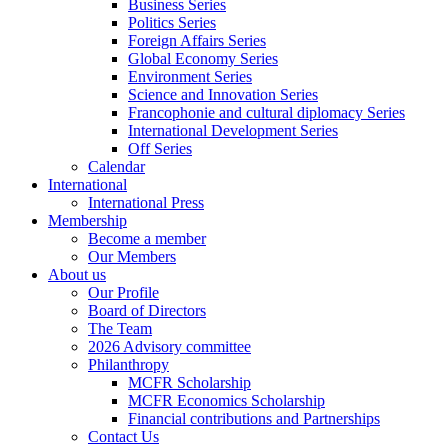
Business Series
Politics Series
Foreign Affairs Series
Global Economy Series
Environment Series
Science and Innovation Series
Francophonie and cultural diplomacy Series
International Development Series
Off Series
Calendar
International
International Press
Membership
Become a member
Our Members
About us
Our Profile
Board of Directors
The Team
2026 Advisory committee
Philanthropy
MCFR Scholarship
MCFR Economics Scholarship
Financial contributions and Partnerships
Contact Us