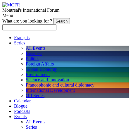
Montreal's International Forum
Menu
What are you looking for ?
Français
Series
All Events
Business
Politics
Foreign Affairs
Global Economy
Environment
Science and Innovation
Francophonie and cultural diplomacy
International Development
Off Series
Calendar
Blogue
Podcasts
Events
All Events
Series