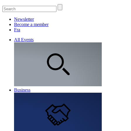
Newsletter
Become a member
Fra
All Events
Business