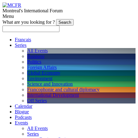
Montreal's International Forum
Menu
What are you looking for ?
Français
Series
All Events
Business
Politics
Foreign Affairs
Global Economy
Environment
Science and Innovation
Francophonie and cultural diplomacy
International Development
Off Series
Calendar
Blogue
Podcasts
Events
All Events
Series