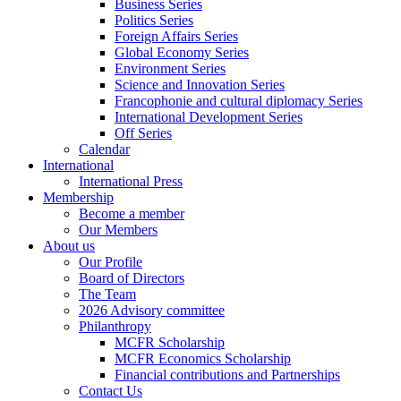
Business Series
Politics Series
Foreign Affairs Series
Global Economy Series
Environment Series
Science and Innovation Series
Francophonie and cultural diplomacy Series
International Development Series
Off Series
Calendar
International
International Press
Membership
Become a member
Our Members
About us
Our Profile
Board of Directors
The Team
2026 Advisory committee
Philanthropy
MCFR Scholarship
MCFR Economics Scholarship
Financial contributions and Partnerships
Contact Us