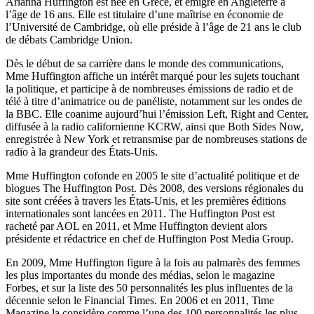
Arianna Huffington est née en Grèce, et émigre en Angleterre à
l’âge de 16 ans. Elle est titulaire d’une maîtrise en économie de
l’Université de Cambridge, où elle préside à l’âge de 21 ans le club
de débats Cambridge Union.
Dès le début de sa carrière dans le monde des communications,
Mme Huffington affiche un intérêt marqué pour les sujets touchant
la politique, et participe à de nombreuses émissions de radio et de
télé à titre d’animatrice ou de panéliste, notamment sur les ondes de
la BBC. Elle coanime aujourd’hui l’émission Left, Right and Center,
diffusée à la radio californienne KCRW, ainsi que Both Sides Now,
enregistrée à New York et retransmise par de nombreuses stations de
radio à la grandeur des États-Unis.
Mme Huffington cofonde en 2005 le site d’actualité politique et de
blogues The Huffington Post. Dès 2008, des versions régionales du
site sont créées à travers les États-Unis, et les premières éditions
internationales sont lancées en 2011. The Huffington Post est
racheté par AOL en 2011, et Mme Huffington devient alors
présidente et rédactrice en chef de Huffington Post Media Group.
En 2009, Mme Huffington figure à la fois au palmarès des femmes
les plus importantes du monde des médias, selon le magazine
Forbes, et sur la liste des 50 personnalités les plus influentes de la
décennie selon le Financial Times. En 2006 et en 2011, Time
Magazine la considère comme l’une des 100 personnalités les plus