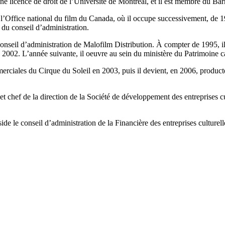
une licence de droit de l’Université de Montréal, et il est membre du B
e l’Office national du film du Canada, où il occupe successivement, de 
 du conseil d’administration.
onseil d’administration de Malofilm Distribution. À compter de 1995, il
2002. L’année suivante, il oeuvre au sein du ministère du Patrimoine c
rciales du Cirque du Soleil en 2003, puis il devient, en 2006, producteu
chef de la direction de la Société de développement des entreprises cul
e le conseil d’administration de la Financière des entreprises culturell