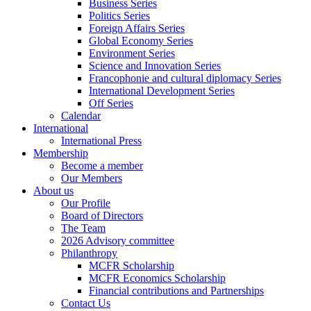
Business Series
Politics Series
Foreign Affairs Series
Global Economy Series
Environment Series
Science and Innovation Series
Francophonie and cultural diplomacy Series
International Development Series
Off Series
Calendar
International
International Press
Membership
Become a member
Our Members
About us
Our Profile
Board of Directors
The Team
2026 Advisory committee
Philanthropy
MCFR Scholarship
MCFR Economics Scholarship
Financial contributions and Partnerships
Contact Us