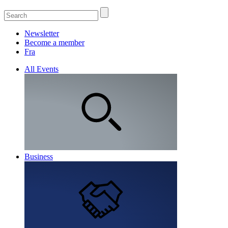
Newsletter
Become a member
Fra
All Events
Business