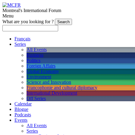
Montreal's International Forum
Menu
What are you looking for ?
Français
Series
All Events
Business
Politics
Foreign Affairs
Global Economy
Environment
Science and Innovation
Francophonie and cultural diplomacy
International Development
Off Series
Calendar
Blogue
Podcasts
Events
All Events
Series