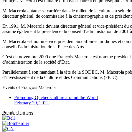
François Macerola est titulaire d’un baccalauréat en philosophie et d’
M. Macerola entame sa carrière dans le milieu de la culture au sein d
directeur général, de commissaire à la cinématographie et de président
En 1991, M. Macerola devient directeur général et vice-président du c
assume également la présidence du conseil d’administration de 2001 à 
M. Macerola est nommé vice-président aux affaires juridiques et comme
conseil d’administration de la Place des Arts.
C’est en novembre 2009 que François Macerola est nommé président et 
d’administration de la société d’État.
Parallèlement à son mandant à la tête de la SODEC, M. Macerola présid
d’investissement de la Culture et des Communications (FICC).
Events of
François Macerola
Promoting Quebec Culture around the World
February 29, 2012
Premier Partners