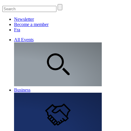
Newsletter
Become a member
Fra
All Events
Business