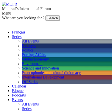
Montreal's International Forum
Menu
What are you looking for ?
Français
Series
All Events
Business
Politics
Foreign Affairs
Global Economy
Environment
Science and Innovation
Francophonie and cultural diplomacy
International Development
Off Series
Calendar
Blogue
Podcasts
Events
All Events
Series