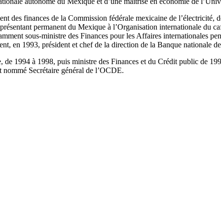
é nationale autonome du Mexique et d’une maîtrise en économie de l’Un
ment des finances de la Commission fédérale mexicaine de l’électricit
eprésentant permanent du Mexique à l’Organisation internationale du café
amment sous-ministre des Finances pour les Affaires internationales pen
ent, en 1993, président et chef de la direction de la Banque nationale
 de 1994 à 1998, puis ministre des Finances et du Crédit public de 1998
est nommé Secrétaire général de l’OCDE.