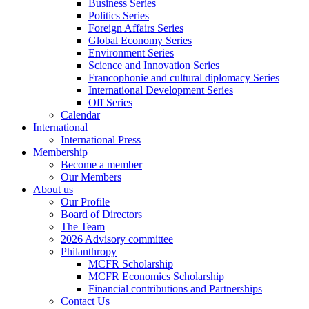
Business Series
Politics Series
Foreign Affairs Series
Global Economy Series
Environment Series
Science and Innovation Series
Francophonie and cultural diplomacy Series
International Development Series
Off Series
Calendar
International
International Press
Membership
Become a member
Our Members
About us
Our Profile
Board of Directors
The Team
2026 Advisory committee
Philanthropy
MCFR Scholarship
MCFR Economics Scholarship
Financial contributions and Partnerships
Contact Us