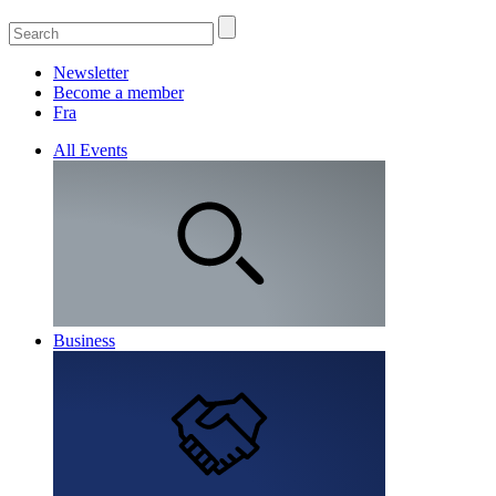
Newsletter
Become a member
Fra
All Events
Business