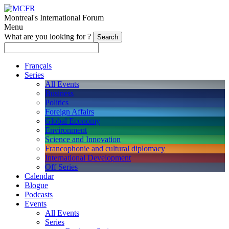
Montreal's International Forum
Menu
What are you looking for ?
Français
Series
All Events
Business
Politics
Foreign Affairs
Global Economy
Environment
Science and Innovation
Francophonie and cultural diplomacy
International Development
Off Series
Calendar
Blogue
Podcasts
Events
All Events
Series