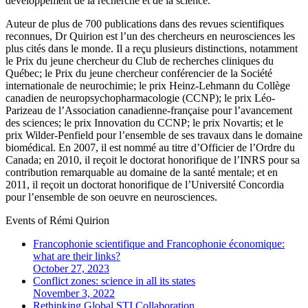
développement de la recherche et de la science.
Auteur de plus de 700 publications dans des revues scientifiques
reconnues, Dr Quirion est l’un des chercheurs en neurosciences les
plus cités dans le monde. Il a reçu plusieurs distinctions, notamment
le Prix du jeune chercheur du Club de recherches cliniques du
Québec; le Prix du jeune chercheur conférencier de la Société
internationale de neurochimie; le prix Heinz-Lehmann du Collège
canadien de neuropsychopharmacologie (CCNP); le prix Léo-
Parizeau de l’Association canadienne-française pour l’avancement
des sciences; le prix Innovation du CCNP; le prix Novartis; et le
prix Wilder-Penfield pour l’ensemble de ses travaux dans le domaine
biomédical. En 2007, il est nommé au titre d’Officier de l’Ordre du
Canada; en 2010, il reçoit le doctorat honorifique de l’INRS pour sa
contribution remarquable au domaine de la santé mentale; et en
2011, il reçoit un doctorat honorifique de l’Université Concordia
pour l’ensemble de son oeuvre en neurosciences.
Events of
Rémi Quirion
Francophonie scientifique and Francophonie économique:
what are their links?
October 27, 2023
Conflict zones: science in all its states
November 3, 2022
Rethinking Global STI Collaboration