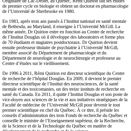
Originaire de Lac-Drolet, au Québec, Rémi Quirion fait ses études
de premier cycle en biologie et obtient un doctorat en pharmacologie
de l’Université de Sherbrooke en 1980.
En 1983, après trois ans passés à l’Institut national en santé mentale
de Bethesda, au Maryland, il enseigne à l’Université McGill. La
même année, Dr Quirion entre en fonction au Centre de recherche
de l’Institut Douglas où il développe des laboratoires et forme plus
de 70 étudiants et stagiaires postdoctoraux. Dr Quirion devient
ensuite professeur titulaire de psychiatrie à l’Université McGill,
membre associé du Département de pharmacologie et du
Département de neurologie et de neurochirurgie et professeur au
Centre d’études sur le vieillissement.
De 1996 à 2011, Rémi Quirion est directeur scientifique du Centre
de recherche de l’hôpital Douglas. En 2009, il devient le premier
directeur scientifique de l’Institut des neurosciences, de la santé
mentale et des toxicomanies, un des treize instituts de recherche en
santé du Canada. En 2011, il quitte l’Institut Douglas et son poste de
vice-doyen aux sciences de la vie et aux initiatives stratégiques de la
Faculté de médecine de l’Université McGill pour devenir le tout
premier scientifique en chef du Québec. À ce titre, il préside les
conseils d’administration des trois Fonds de recherche du Québec et
conseille le ministre de l’Enseignement supérieur, de la Recherche,
de la Science et de la Technologie du Québec en matière de