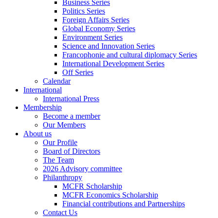
Business Series
Politics Series
Foreign Affairs Series
Global Economy Series
Environment Series
Science and Innovation Series
Francophonie and cultural diplomacy Series
International Development Series
Off Series
Calendar
International
International Press
Membership
Become a member
Our Members
About us
Our Profile
Board of Directors
The Team
2026 Advisory committee
Philanthropy
MCFR Scholarship
MCFR Economics Scholarship
Financial contributions and Partnerships
Contact Us