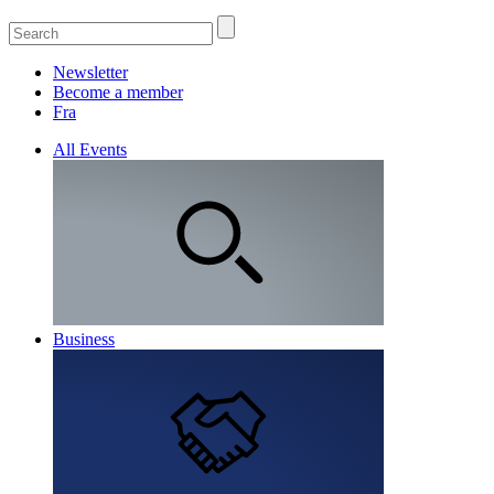
Newsletter
Become a member
Fra
All Events
Business