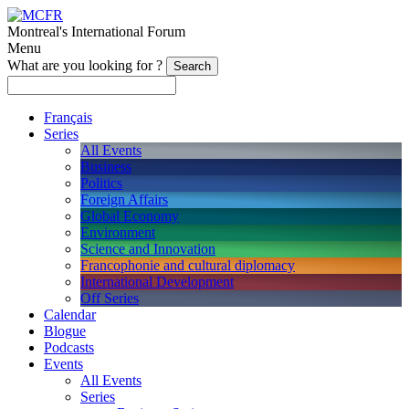
Montreal's International Forum
Menu
What are you looking for ?
Français
Series
All Events
Business
Politics
Foreign Affairs
Global Economy
Environment
Science and Innovation
Francophonie and cultural diplomacy
International Development
Off Series
Calendar
Blogue
Podcasts
Events
All Events
Series