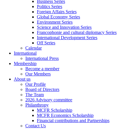
Business Series
Politics Series
Foreign Affairs Series
Global Economy Series
Environment Series
Science and Innovation Series
Francophonie and cultural diplomacy Series
International Development Series
Off Series
Calendar
International
International Press
Membership
Become a member
Our Members
About us
Our Profile
Board of Directors
The Team
2026 Advisory committee
Philanthropy
MCFR Scholarship
MCFR Economics Scholarship
Financial contributions and Partnerships
Contact Us