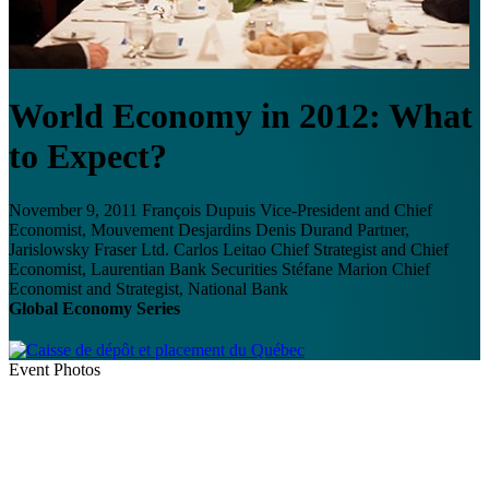
World Economy in 2012: What
to Expect?
November 9, 2011
François Dupuis
Vice-President and Chief
Economist, Mouvement Desjardins
Denis Durand
Partner,
Jarislowsky Fraser Ltd.
Carlos Leitao
Chief Strategist and Chief
Economist, Laurentian Bank Securities
Stéfane Marion
Chief
Economist and Strategist, National Bank
Global Economy Series
Event Photos