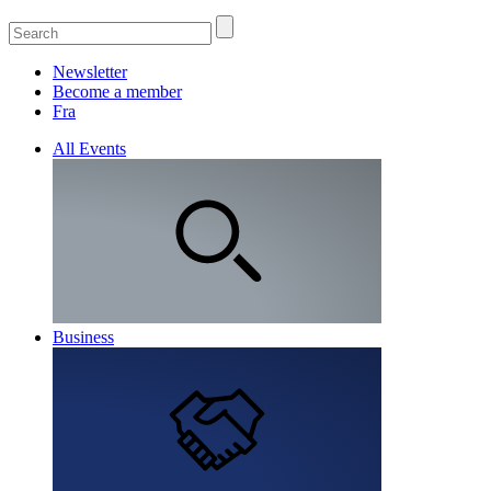
Newsletter
Become a member
Fra
All Events
Business