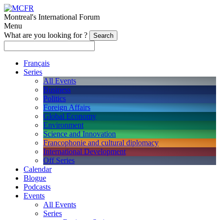
Montreal's International Forum
Menu
What are you looking for ?
Français
Series
All Events
Business
Politics
Foreign Affairs
Global Economy
Environment
Science and Innovation
Francophonie and cultural diplomacy
International Development
Off Series
Calendar
Blogue
Podcasts
Events
All Events
Series