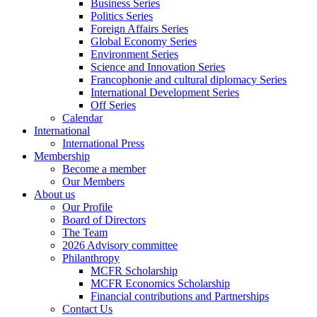
Business Series
Politics Series
Foreign Affairs Series
Global Economy Series
Environment Series
Science and Innovation Series
Francophonie and cultural diplomacy Series
International Development Series
Off Series
Calendar
International
International Press
Membership
Become a member
Our Members
About us
Our Profile
Board of Directors
The Team
2026 Advisory committee
Philanthropy
MCFR Scholarship
MCFR Economics Scholarship
Financial contributions and Partnerships
Contact Us