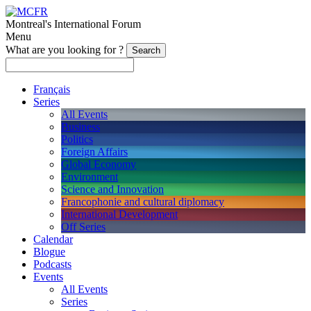
Montreal's International Forum
Menu
What are you looking for ?
Français
Series
All Events
Business
Politics
Foreign Affairs
Global Economy
Environment
Science and Innovation
Francophonie and cultural diplomacy
International Development
Off Series
Calendar
Blogue
Podcasts
Events
All Events
Series