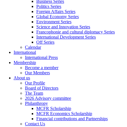
Business Series
Politics Series
Foreign Affairs Series
Global Economy Series
Environment Series
Science and Innovation Series
Francophonie and cultural diplomacy Series
International Development Series
Off Series
Calendar
International
International Press
Membership
Become a member
Our Members
About us
Our Profile
Board of Directors
The Team
2026 Advisory committee
Philanthropy
MCFR Scholarship
MCFR Economics Scholarship
Financial contributions and Partnerships
Contact Us