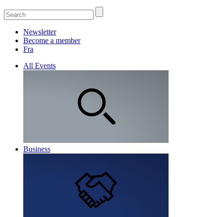
Newsletter
Become a member
Fra
All Events
Business