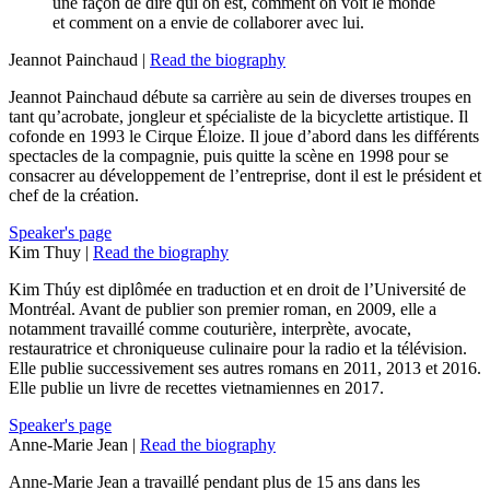
une façon de dire qui on est, comment on voit le monde
et comment on a envie de collaborer avec lui.
Jeannot Painchaud |
Read the biography
Jeannot Painchaud débute sa carrière au sein de diverses troupes en
tant qu’acrobate, jongleur et spécialiste de la bicyclette artistique. Il
cofonde en 1993 le Cirque Éloize. Il joue d’abord dans les différents
spectacles de la compagnie, puis quitte la scène en 1998 pour se
consacrer au développement de l’entreprise, dont il est le président et
chef de la création.
Speaker's page
Kim Thuy |
Read the biography
Kim Thúy est diplômée en traduction et en droit de l’Université de
Montréal. Avant de publier son premier roman, en 2009, elle a
notamment travaillé comme couturière, interprète, avocate,
restauratrice et chroniqueuse culinaire pour la radio et la télévision.
Elle publie successivement ses autres romans en 2011, 2013 et 2016.
Elle publie un livre de recettes vietnamiennes en 2017.
Speaker's page
Anne-Marie Jean |
Read the biography
Anne-Marie Jean a travaillé pendant plus de 15 ans dans les