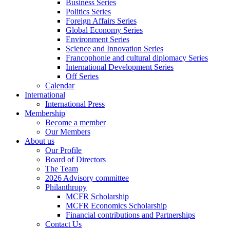
Business Series
Politics Series
Foreign Affairs Series
Global Economy Series
Environment Series
Science and Innovation Series
Francophonie and cultural diplomacy Series
International Development Series
Off Series
Calendar
International
International Press
Membership
Become a member
Our Members
About us
Our Profile
Board of Directors
The Team
2026 Advisory committee
Philanthropy
MCFR Scholarship
MCFR Economics Scholarship
Financial contributions and Partnerships
Contact Us