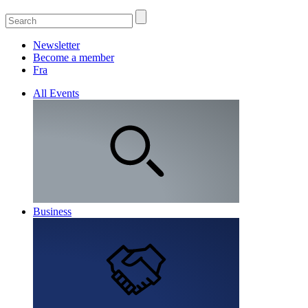
Newsletter
Become a member
Fra
All Events
Business