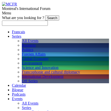
Montreal's International Forum
Menu
What are you looking for ?
Français
Series
All Events
Business
Politics
Foreign Affairs
Global Economy
Environment
Science and Innovation
Francophonie and cultural diplomacy
International Development
Off Series
Calendar
Blogue
Podcasts
Events
All Events
Series