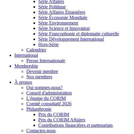
Série Affaires
Série Politique
Série Affaires Étrangères
Série Économie Mondiale
Série Environnement
Série Science et Innovation
Série Francophonie et diplomatie culturelle
Série Développement International
Hors-Série
Calendrier
International
Presse Internationale
Membership
Devenir membre
Nos membres
À propos
Qui sommes-nous?
Conseil d'administration
L'équipe du CORIM
Comité consultatif 2026
Philanthropie
Prix du CORIM
Prix du CORIM Affaires
Contributions financières et partenariats
Contactez-nous