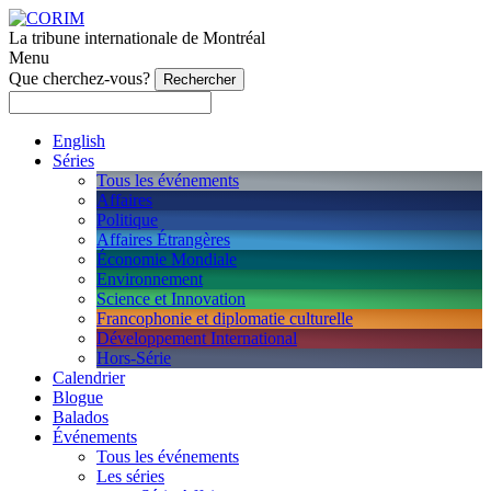
La tribune internationale de Montréal
Menu
Que cherchez-vous?
English
Séries
Tous les événements
Affaires
Politique
Affaires Étrangères
Économie Mondiale
Environnement
Science et Innovation
Francophonie et diplomatie culturelle
Développement International
Hors-Série
Calendrier
Blogue
Balados
Événements
Tous les événements
Les séries