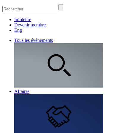
Infolettre
Devenir membre
Eng
Tous les événements
Affaires