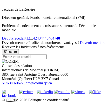
Jacques de LaRosière
Directeur général, Fonds monétaire international (FMI)
Problème d’endettement et croissance soutenue de l’économie
mondiale
Début
Précédent
1
2
...
42
43
44
45
46
47
48
Devenir membre
Profiter de nombreux avantages !
Devenir membre
Recevez les invitations à nos événements !
S’inscrire
Conseil des relations
internationales de Montréal (CORIM)
380, rue Saint-Antoine Ouest, Bureau 6000
Montréal
, (
Québec
)
H2Y 3X7
Canada
514-340-9622
info@corim.qc.ca
©
CORIM
2026
Politique de confidentialité