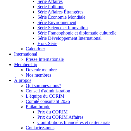
Série Affaires
Série Politique
Série Affaires Étrangères
Série Économie Mondiale
Série Environnement
Série Science et Innovation
Série Francophonie et diplomatie culturelle
Série Développement International
Hors-Série
Calendrier
International
Presse Internationale
Membership
Devenir membre
Nos membres
À propos
Qui sommes-nous?
Conseil d'administration
L'équipe du CORIM
Comité consultatif 2026
Philanthropie
Prix du CORIM
Prix du CORIM Affaires
Contributions financières et partenariats
Contactez-nous