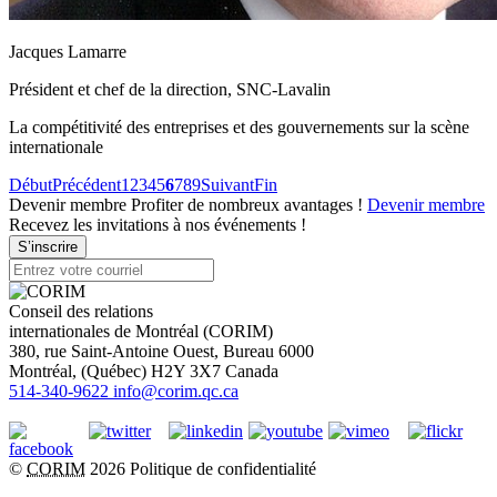
Jacques Lamarre
Président et chef de la direction, SNC-Lavalin
La compétitivité des entreprises et des gouvernements sur la scène
internationale
Début
Précédent
1
2
3
4
5
6
7
8
9
Suivant
Fin
Devenir membre
Profiter de nombreux avantages !
Devenir membre
Recevez les invitations à nos événements !
S’inscrire
Conseil des relations
internationales de Montréal (CORIM)
380, rue Saint-Antoine Ouest, Bureau 6000
Montréal
, (
Québec
)
H2Y 3X7
Canada
514-340-9622
info@corim.qc.ca
©
CORIM
2026
Politique de confidentialité