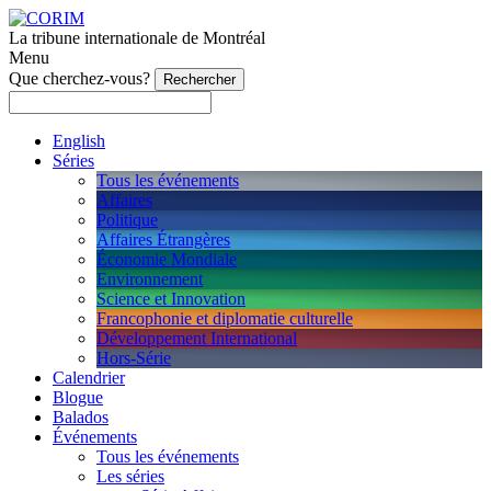
La tribune internationale de Montréal
Menu
Que cherchez-vous?
English
Séries
Tous les événements
Affaires
Politique
Affaires Étrangères
Économie Mondiale
Environnement
Science et Innovation
Francophonie et diplomatie culturelle
Développement International
Hors-Série
Calendrier
Blogue
Balados
Événements
Tous les événements
Les séries