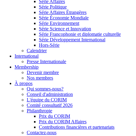
Série Affaires
Série Politique
Série Affaires Étrangères
Série Économie Mondiale
Série Environnement
Série Science et Innovation
Série Francophonie et diplomatie culturelle
Série Développement International
Hors-Série
Calendrier
International
Presse Internationale
Membership
Devenir membre
Nos membres
À propos
Qui sommes-nous?
Conseil d'administration
L'équipe du CORIM
Comité consultatif 2026
Philanthropie
Prix du CORIM
Prix du CORIM Affaires
Contributions financières et partenariats
Contactez-nous