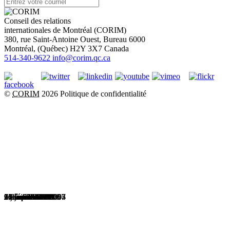
Conseil des relations
internationales de Montréal (CORIM)
380, rue Saint-Antoine Ouest, Bureau 6000
Montréal
, (
Québec
)
H2Y 3X7
Canada
514-340-9622
info@corim.qc.ca
©
CORIM
2026
Politique de confidentialité
20 avril 2009
2 avril 2009
18 février 2009
9 décembre 2008
3 juin 2008
9 avril 2008
21 février 2008
27 novembre 2007
26 septembre 2007
31 mai 2007
17 mai 2007
7 décembre 2006
6 novembre 2006
27 octobre 2006
30 mai 2006
23 février 2006
3 février 2006
15 septembre 2005
26 janvier 2005
23 septembre 2004
7 février 2004