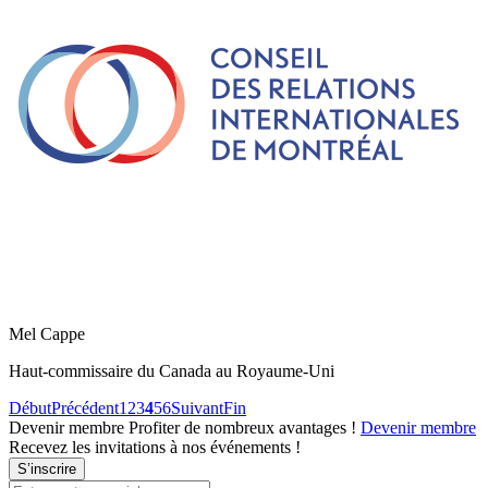
Mel Cappe
Haut-commissaire du Canada au Royaume-Uni
Début
Précédent
1
2
3
4
5
6
Suivant
Fin
Devenir membre
Profiter de nombreux avantages !
Devenir membre
Recevez les invitations à nos événements !
S’inscrire