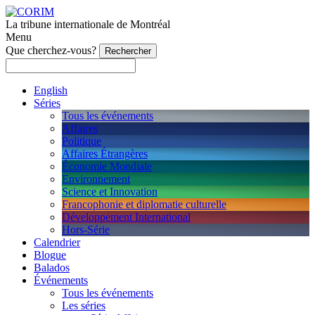
La tribune internationale de Montréal
Menu
Que cherchez-vous?
English
Séries
Tous les événements
Affaires
Politique
Affaires Étrangères
Économie Mondiale
Environnement
Science et Innovation
Francophonie et diplomatie culturelle
Développement International
Hors-Série
Calendrier
Blogue
Balados
Événements
Tous les événements
Les séries