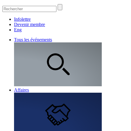
Infolettre
Devenir membre
Eng
Tous les événements
Affaires