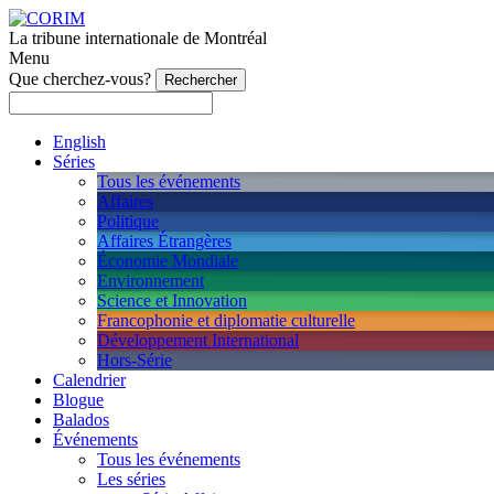
La tribune internationale de Montréal
Menu
Que cherchez-vous?
English
Séries
Tous les événements
Affaires
Politique
Affaires Étrangères
Économie Mondiale
Environnement
Science et Innovation
Francophonie et diplomatie culturelle
Développement International
Hors-Série
Calendrier
Blogue
Balados
Événements
Tous les événements
Les séries