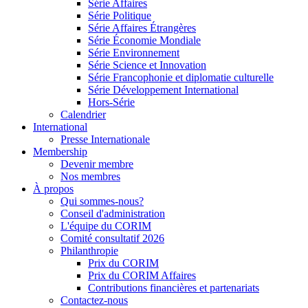
Série Affaires
Série Politique
Série Affaires Étrangères
Série Économie Mondiale
Série Environnement
Série Science et Innovation
Série Francophonie et diplomatie culturelle
Série Développement International
Hors-Série
Calendrier
International
Presse Internationale
Membership
Devenir membre
Nos membres
À propos
Qui sommes-nous?
Conseil d'administration
L'équipe du CORIM
Comité consultatif 2026
Philanthropie
Prix du CORIM
Prix du CORIM Affaires
Contributions financières et partenariats
Contactez-nous